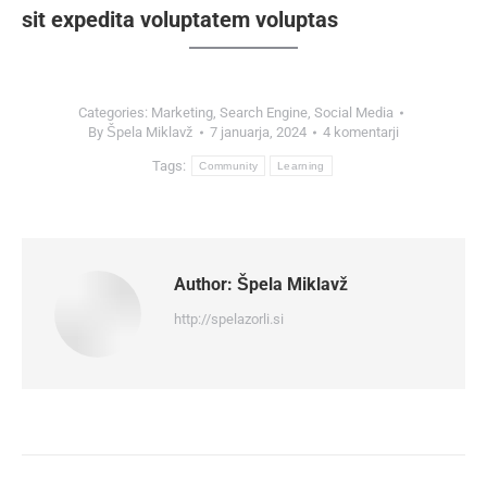
sit expedita voluptatem voluptas
Categories:
Marketing
,
Search Engine
,
Social Media
By
Špela Miklavž
7 januarja, 2024
4 komentarji
Tags:
Community
Learning
Author:
Špela Miklavž
http://spelazorli.si
Post