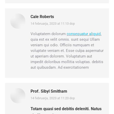
Cale Roberts
14 februarja, 2023 at 11:13 dop
says:
Voluptatem dolorum
consequatur aliquid.
quia est ex velit omnis. sunt sequi Ullam
veniam qui odio. Officiis numquam et
voluptate veniam et. Esse culpa aspernatur
ut aperiam dolorem. Voluptatum aut
impedit doloribus mollitia voluptas. debitis
aut quibusdam. Ad exercitationem
Prof. Sibyl Smitham
14 februarja, 2023 at 11:20 dop
says:
Totam quasi sed debitis deleniti. Natus