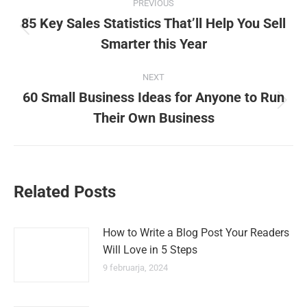
PREVIOUS
navigation
85 Key Sales Statistics That’ll Help You Sell
Previous
Smarter this Year
post:
NEXT
60 Small Business Ideas for Anyone to Run
Next
Their Own Business
post:
Related Posts
How to Write a Blog Post Your Readers
Will Love in 5 Steps
9 februarja, 2024