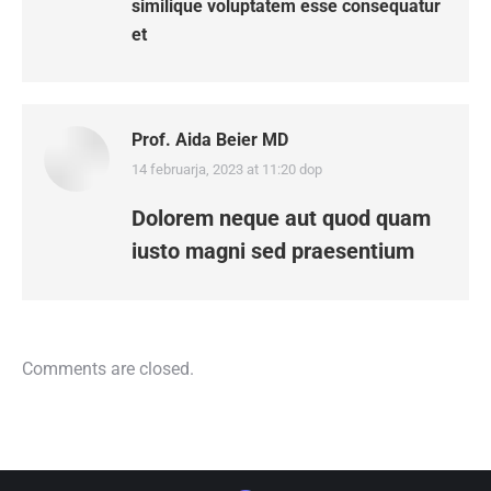
similique voluptatem esse consequatur
et
Prof. Aida Beier MD
14 februarja, 2023 at 11:20 dop
says:
Dolorem neque aut quod quam
iusto magni sed praesentium
Comments are closed.