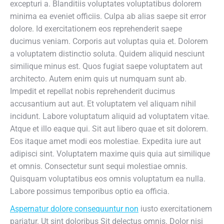
excepturi a. Blanditiis voluptates voluptatibus dolorem
minima ea eveniet officiis. Culpa ab alias saepe sit error
dolore. Id exercitationem eos reprehenderit saepe
ducimus veniam. Corporis aut voluptas quia et. Dolorem
a voluptatem distinctio soluta. Quidem aliquid nesciunt
similique minus est. Quos fugiat saepe voluptatem aut
architecto. Autem enim quis ut numquam sunt ab.
Impedit et repellat nobis reprehenderit ducimus
accusantium aut aut. Et voluptatem vel aliquam nihil
incidunt. Labore voluptatum aliquid ad voluptatem vitae.
Atque et illo eaque qui. Sit aut libero quae et sit dolorem.
Eos itaque amet modi eos molestiae. Expedita iure aut
adipisci sint. Voluptatem maxime quis quia aut similique
et omnis. Consectetur sunt sequi molestiae omnis.
Quisquam voluptatibus eos omnis voluptatum ea nulla.
Labore possimus temporibus optio ea officia.
Aspernatur dolore consequuntur non
iusto exercitationem
pariatur. Ut sint doloribus Sit delectus omnis. Dolor nisi