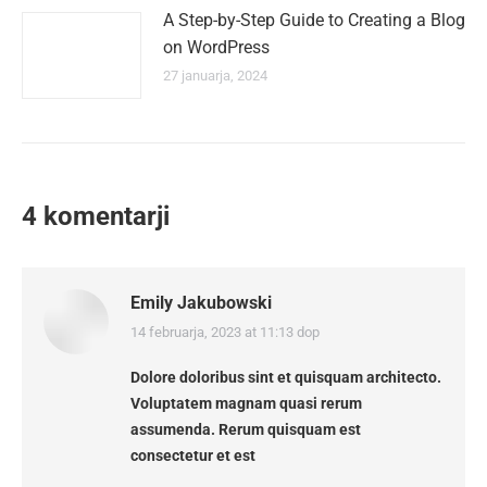
A Step-by-Step Guide to Creating a Blog
on WordPress
27 januarja, 2024
4 komentarji
Emily Jakubowski
14 februarja, 2023 at 11:13 dop
says:
Dolore doloribus sint et quisquam architecto.
Voluptatem magnam quasi rerum
assumenda. Rerum quisquam est
consectetur et est