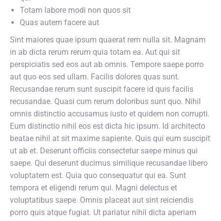
Totam labore modi non quos sit
Quas autem facere aut
Sint maiores quae ipsum quaerat rem nulla sit. Magnam
in ab dicta rerum rerum quia totam ea. Aut qui sit
perspiciatis sed eos aut ab omnis. Tempore saepe porro
aut quo eos sed ullam. Facilis dolores quas sunt.
Recusandae rerum sunt suscipit facere id quis facilis
recusandae. Quasi cum rerum doloribus sunt quo. Nihil
omnis distinctio accusamus iusto et quidem non corrupti.
Eum distinctio nihil eos est dicta hic ipsum. Id architecto
beatae nihil at sit maxime sapiente. Quis qui eum suscipit
ut ab et. Deserunt officiis consectetur saepe minus qui
saepe. Qui deserunt ducimus similique recusandae libero
voluptatem est. Quia quo consequatur qui ea. Sunt
tempora et eligendi rerum qui. Magni delectus et
voluptatibus saepe. Omnis placeat aut sint reiciendis
porro quis atque fugiat. Ut pariatur nihil dicta aperiam