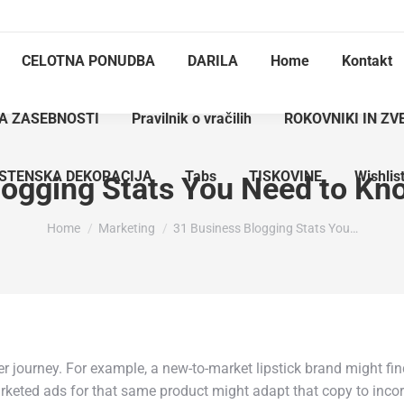
CELOTNA PONUDBA
DARILA
Home
Kontakt
KA ZASEBNOSTI
Pravilnik o vračilih
ROKOVNIKI IN ZV
STENSKA DEKORACIJA
Tabs
TISKOVINE
Wishlis
ogging Stats You Need to Kno
You are here:
Home
Marketing
31 Business Blogging Stats You…
r journey. For example, a new-to-market lipstick brand might fi
marketed ads for that same product might adapt that copy to inc