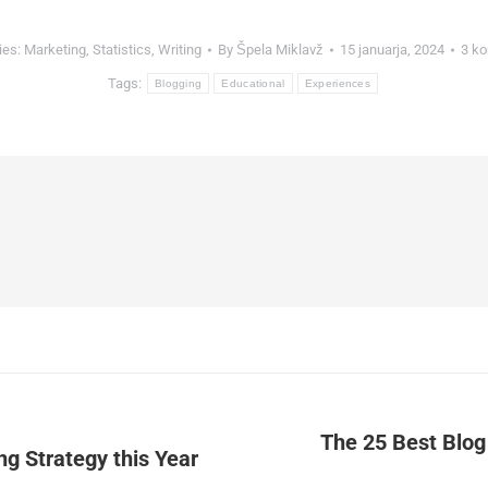
ies:
Marketing
,
Statistics
,
Writing
By
Špela Miklavž
15 januarja, 2024
3 ko
Tags:
Blogging
Educational
Experiences
The 25 Best Blog
g Strategy this Year
Next
post: