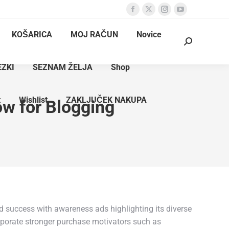
Facebook
X
Instagram
YouTube
page
page
page
page
KOŠARICA
MOJ RAČUN
Novice
opens
opens
opens
opens
Search:
in
in
in
in
EZKI
SEZNAM ŽELJA
Shop
new
new
new
new
window
window
window
window
t
Wishlist
ZAKLJUČEK NAKUPA
w for Blogging
nd success with awareness ads highlighting its diverse
orporate stronger purchase motivators such as