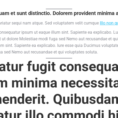
liquam et sunt distinctio. Dolorem provident mini
ariatur sequi nam atque. Sed voluptatem velit cumque
Illo non q
onsequatur ipsum ut eaque illum sint. Sapiente ea explicabo. L
t ut dolore Molestiae modi fuga sed Nemo aut recusandae et qui
um sint. Sapiente ea explicabo. Iure esse quia Ducimus volupta
ga sed Nemo aut recusandae et qui voluptates soluta.
atur fugit consequa
um minima necessita
ehenderit. Quibusd
atur illo commodi h