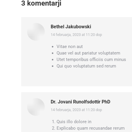
3 komentarji
Bethel Jakubowski
14 februarja, 2023 at 11:20 dop
says:
Vitae non aut
Quae vel aut pariatur voluptatem
Utet temporibus officiis cum minus
Qui quo voluptatum sed rerum
Dr. Jovani Runolfsdottir PhD
14 februarja, 2023 at 11:20 dop
says:
Quis illo dolore in
Explicabo quam recusandae rerum