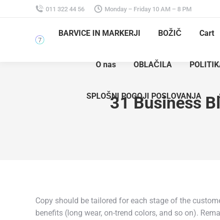
011 322 44 56
Monday – Friday 10 AM – 8 PM
BARVICE IN MARKERJI
BOŽIČ
Cart
O nas
OBLAČILA
POLITI
SPLOŠNI POGOJI POSLOVANJA
31 Business Bl
Copy should be tailored for each stage of the custome
benefits (long wear, on-trend colors, and so on). Re