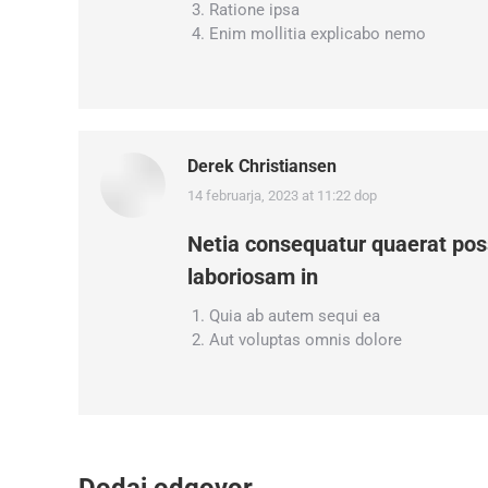
Ratione ipsa
Enim mollitia explicabo nemo
Derek Christiansen
14 februarja, 2023 at 11:22 dop
says:
Netia consequatur quaerat pos
laboriosam in
Quia ab autem sequi ea
Aut voluptas omnis dolore