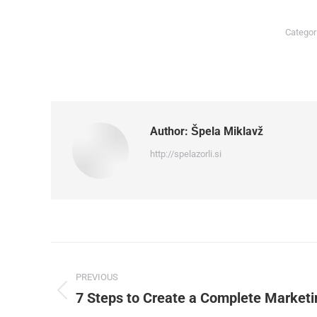
Categor
Author:
Špela Miklavž
http://spelazorli.si
Post
PREVIOUS
navigation
7 Steps to Create a Complete Marketin
Previous
post: