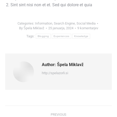
Sint sint nisi non et et. Sed qui dolore et quia
Categories:
Information
,
Search Engine
,
Social Media
By
Špela Miklavž
25 januarja, 2024
9 komentarjev
Tags:
Blogging
Experiences
Knowledge
Author:
Špela Miklavž
http://spelazorli.si
Post
PREVIOUS