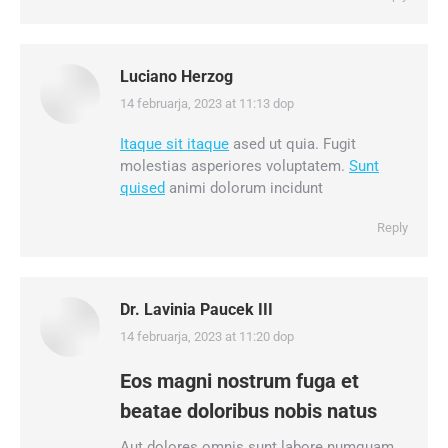
Luciano Herzog
14 februarja, 2023 at 11:13 dop
says:
Itaque sit itaque
ased ut quia. Fugit
molestias asperiores voluptatem.
Sunt
quised
animi dolorum incidunt
Reply
Dr. Lavinia Paucek III
14 februarja, 2023 at 11:20 dop
says:
Eos magni nostrum fuga et
beatae doloribus nobis natus
Aut dolores omnis sunt labore numquam.