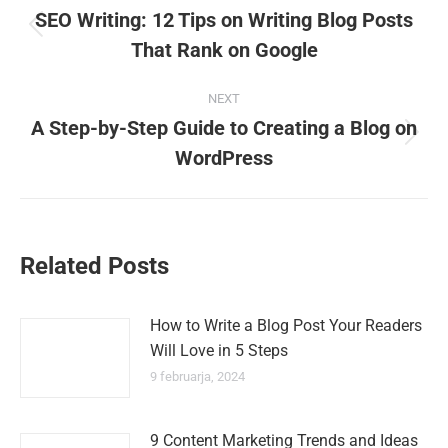
navigation
SEO Writing: 12 Tips on Writing Blog Posts
Previous
That Rank on Google
post:
NEXT
A Step-by-Step Guide to Creating a Blog on
Next
WordPress
post:
Related Posts
How to Write a Blog Post Your Readers
Will Love in 5 Steps
9 februarja, 2024
9 Content Marketing Trends and Ideas