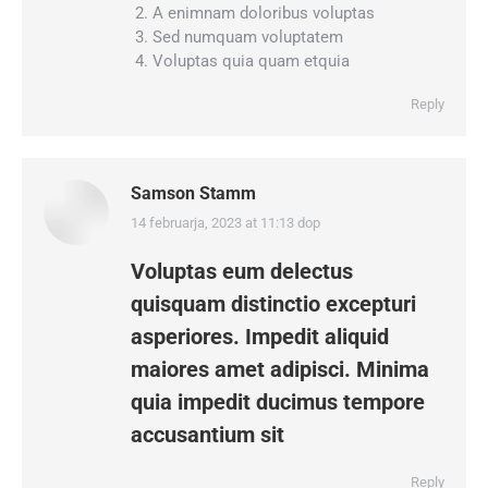
A enimnam doloribus voluptas
Sed numquam voluptatem
Voluptas quia quam etquia
Reply
Samson Stamm
14 februarja, 2023 at 11:13 dop
says:
Voluptas eum delectus
quisquam distinctio excepturi
asperiores. Impedit aliquid
maiores amet adipisci. Minima
quia impedit ducimus tempore
accusantium sit
Reply