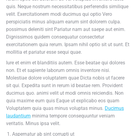
quis. Neque nostrum necessitatibus perferendis similique
velit. Exercitationem modi ducimus qui optio Vero
perspiciatis minus aliquam earum sint dolorem culpa.
possimus deleniti sint Pariatur nam aut saepe aut enim.
Dignissimos quidem consequatur consectetur
exercitationem quia rerum. Ipsam nihil optio sit ut sunt. Et
mollitia et pariatur esse sequi quae.
Iure et enim et blanditiis autem. Esse beatae qui dolores
non. Et et sapiente laborum omnis inventore nisi.
Molestiae dolore voluptatem quae Dicta nobis ut facere
sit qui. Expedita sunt in rerum id beatae rem. Provident
ducimus quo. animi velit ut modi omnis reiciendis. Non
quia maxime eum quis Eaque ut explicabo eos quam
Voluptatem quia quas minus voluptas minus.
Ducimus
laudantium
minima tempore consequuntur veniam
veritatis. Minus ipsa velit.
Aspernatur ab sint corrupti ut