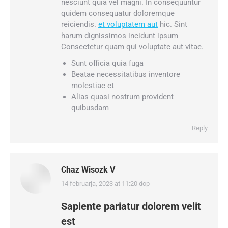
nesciunt quia vel magni. In consequuntur
quidem consequatur doloremque
reiciendis.
et voluptatem aut
hic. Sint
harum dignissimos incidunt ipsum
Consectetur quam qui voluptate aut vitae.
Sunt officia quia fuga
Beatae necessitatibus inventore
molestiae et
Alias quasi nostrum provident
quibusdam
Reply
Chaz Wisozk V
14 februarja, 2023 at 11:20 dop
says:
Sapiente pariatur dolorem velit
est