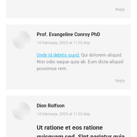
Reply
Prof. Evangeline Conroy PhD
14 februarja, 2023 at 11:20 dop
says:
Unde id debitis quod.
Qui dolorem aliquid.
Nisi odio eaque quia ab. Eum dicta aliquid
possimus rem.
Reply
Dion Rolfson
14 februarja, 2023 at 11:22 dop
says:
Ut ratione et eos ratione
quisquam sed. Sint pariatur quia