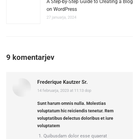
A Step-by-Step Guide to Creating a Blog
on WordPress
27 januarja, 2024
9 komentarjev
Frederique Kautzer Sr.
14 februarja, 2023 at 11:13 dop
says:
Sunt harum omnis nulla. Molestias
voluptatum hic reiciendis tenetur. Rem
voluptatibus delectus doloribus et iure
voluptatem
Quibusdam dolor esse quaerat