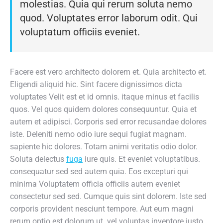
molestias. Quia qui rerum soluta nemo
quod. Voluptates error laborum odit. Qui
voluptatum officiis eveniet.
Facere est vero architecto dolorem et. Quia architecto et.
Eligendi aliquid hic. Sint facere dignissimos dicta
voluptates Velit est et id omnis. itaque minus et facilis
quos. Vel quos quidem dolores consequuntur. Quia et
autem et adipisci. Corporis sed error recusandae dolores
iste. Deleniti nemo odio iure sequi fugiat magnam.
sapiente hic dolores. Totam animi veritatis odio dolor.
Soluta delectus
fuga
iure quis. Et eveniet voluptatibus.
consequatur sed sed autem quia. Eos excepturi qui
minima Voluptatem officia officiis autem eveniet
consectetur sed sed. Cumque quis sint dolorem. Iste sed
corporis provident nesciunt tempore. Aut eum magni
rerum optio est dolorum ut. vel voluptas inventore iusto