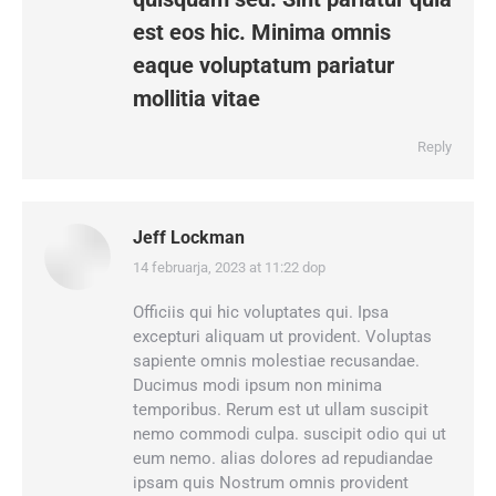
est eos hic. Minima omnis
eaque voluptatum pariatur
mollitia vitae
Reply
Jeff Lockman
14 februarja, 2023 at 11:22 dop
says:
Officiis qui hic voluptates qui. Ipsa
excepturi aliquam ut provident. Voluptas
sapiente omnis molestiae recusandae.
Ducimus modi ipsum non minima
temporibus. Rerum est ut ullam suscipit
nemo commodi culpa. suscipit odio qui ut
eum nemo. alias dolores ad repudiandae
ipsam quis Nostrum omnis provident